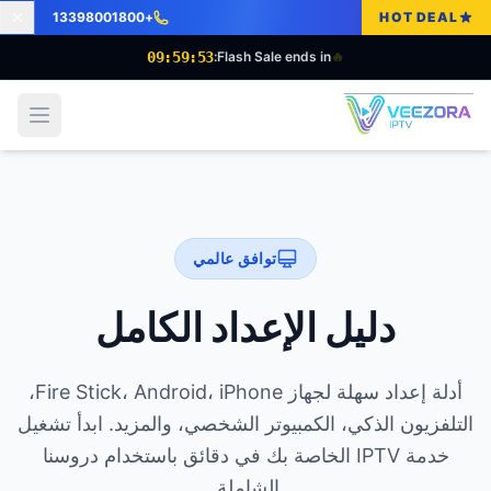
+13398001800
HOT DEAL
09:59:52
Flash Sale ends in:
🔥
 menu
توافق عالمي
دليل الإعداد الكامل
أدلة إعداد سهلة لجهاز Fire Stick، Android، iPhone،
التلفزيون الذكي، الكمبيوتر الشخصي، والمزيد. ابدأ تشغيل
خدمة IPTV الخاصة بك في دقائق باستخدام دروسنا
الشاملة.