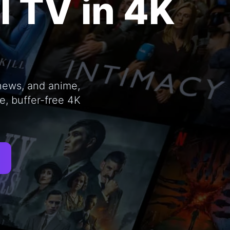
l TV in 4K
news, and anime,
le, buffer-free 4K