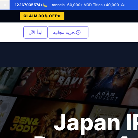
+12267035574
📺 40,000+ Live Channels · 60,000+ VOD Titles
•
CLAIM 30% OFF
تجربة مجانية
ابدأ الآن
Japan I