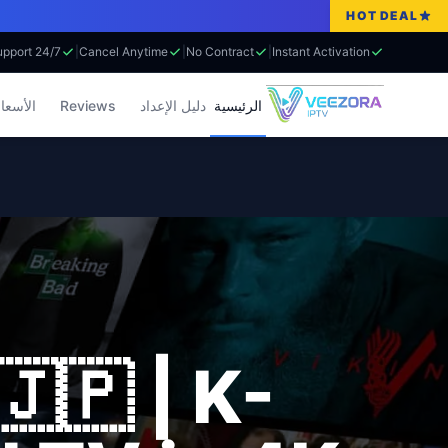
HOT DEAL
24/7 Support
|
Cancel Anytime
|
No Contract
|
Instant Activation
لأسعار
Reviews
دليل الإعداد
الرئيسية
🇵 | K-