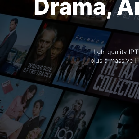
Drama, An
High-quality IP
plus a massive li