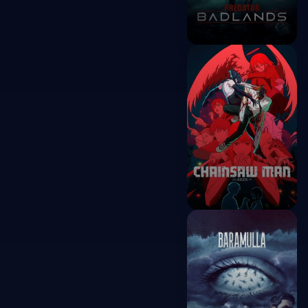
Predator:
Badlands
2025
Chainsaw Man -
The Movie:
Reze Arc
2025