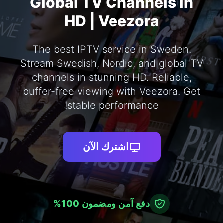
Global TV Channels in
HD | Veezora
The best IPTV service in Sweden.
Stream Swedish, Nordic, and global TV
channels in stunning HD. Reliable,
buffer-free viewing with Veezora. Get
stable performance!
اشترك الآن
دفع آمن ومضمون 100%