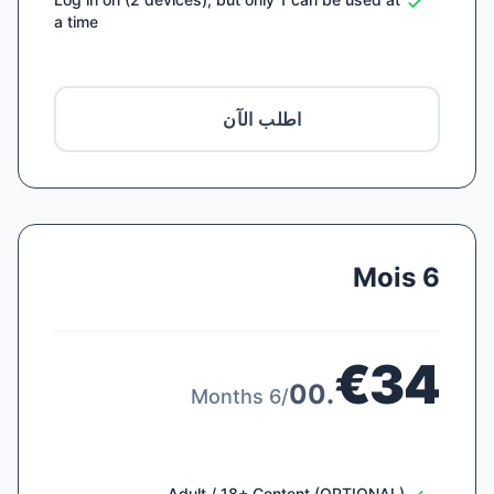
a time
اطلب الآن
6 Mois
€34
.00
/6 Months
Adult / 18+ Content (OPTIONAL)