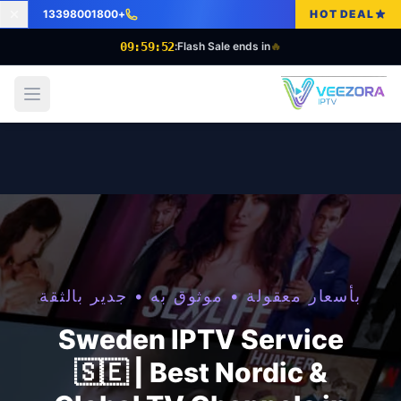
+13398001800
HOT DEAL
09:59:50
Flash Sale ends in:
🔥
 menu
بأسعار معقولة • موثوق به • جدير بالثقة
Sweden IPTV Service
🇸🇪 | Best Nordic &