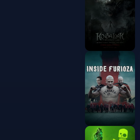
2025
Ko Ga Loak
Village
2025
Inside Furioza