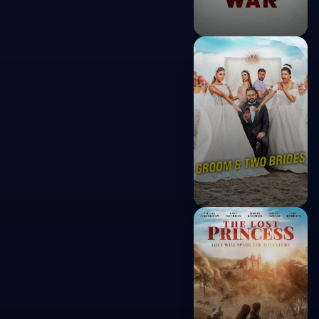
Primitive War
2025
Groom & Two
Brides
2025