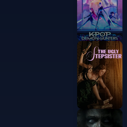
KPop Demon
Hunters
2025
The Ugly
Stepsister