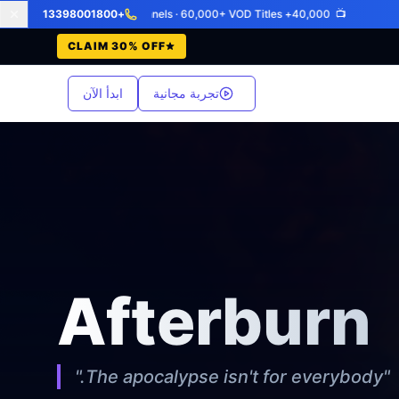
+13398001800
📺 40,000+ Live Channels · 60,000+ VOD Titles
•
CLAIM 30% OFF
تجربة مجانية
ابدأ الآن
Afterburn
"The apocalypse isn't for everybody."