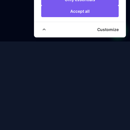
Accept all
Customize
Veezora
حلول IPTV مميزة للبث بجودة 4K و HD. اختبر الترفيه كما